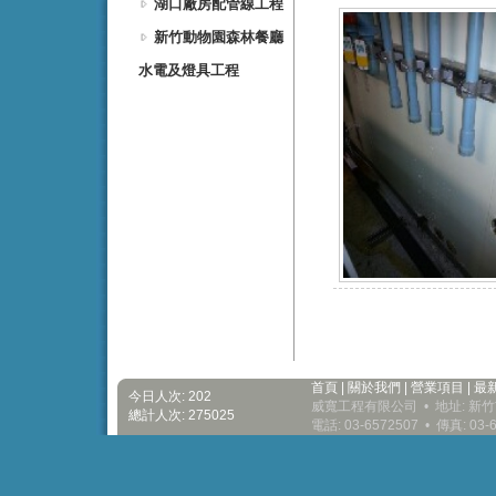
湖口廠房配管線工程
新竹動物園森林餐廳
水電及燈具工程
首頁
|
關於我們
|
營業項目
|
最
今日人次: 202
威寬工程有限公司 • 地址: 新竹
總計人次: 275025
電話: 03-6572507 • 傳真: 03-