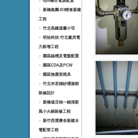
ups機台電源配置
新橋集團-B3輕食新建
工程
竹北高鐡溫馨小宅
明祐科技-竹北廠房電
力新增工程
園區線槽及電盤配置
園區CDA及PCW
園區無塵室燈具
竹北米若婚紗禮服館
裝修設計
新橋遠百柚一鍋清新
風小火鍋裝修工程
新竹西濱農舍新建水
電配管工程