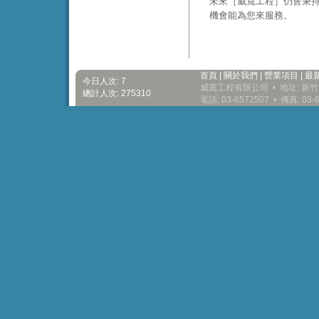
未來［威寬工程］仍會秉
機會能為您來服務。
首頁
|
關於我們
|
營業項目
|
最
今日人次: 7
威寬工程有限公司 • 地址: 新竹
總計人次: 275310
電話: 03-6572507 • 傳真: 03-